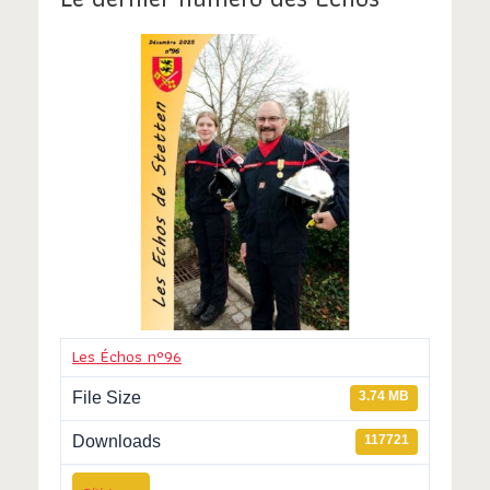
o
n
s
Les Échos n°96
File Size
3.74 MB
Downloads
117721