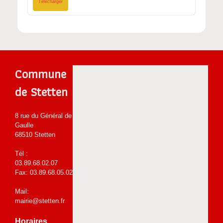
Télécharger
Commune
de Stetten
8 rue du Général de
Gaulle
68510 Stetten
Tél :
03.89.68.02.07
Fax: 03.89.68.05.02
Mail:
mairie@stetten.fr
Horaires