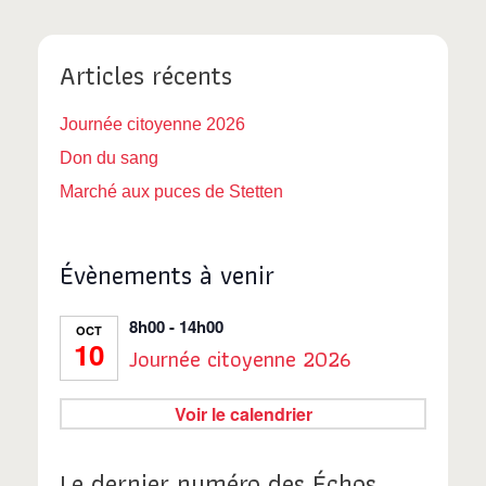
É
c
É
v
Articles récents
o
v
è
n
è
Journée citoyenne 2026
n
Don du sang
e
s
n
Marché aux puces de Stetten
m
u
e
e
Évènements à venir
l
m
n
t
e
t
8h00
-
14h00
OCT
10
Journée citoyenne 2026
a
n
t
t
Voir le calendrier
i
s
Le dernier numéro des Échos