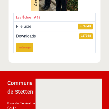
Les Échos n°96
File Size
3.74 MB
Downloads
117938
Télécharger
Commune
de Stetten
8 rue du Général de
Gaulle