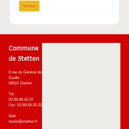
Télécharger
Commune
de Stetten
8 rue du Général de
Gaulle
68510 Stetten
Tél :
03.89.68.02.07
Fax: 03.89.68.05.02
Mail:
mairie@stetten.fr