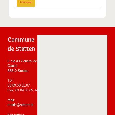
Télécharger
Commune
de Stetten
8 rue du Général de
Gaulle
68510 Stetten
Tél :
03.89.68.02.07
Fax: 03.89.68.05.02
Mail:
mairie@stetten.fr