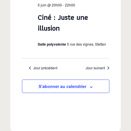
v
5
i
e
5 juin @ 20h00
-
22h00
i
c
g
juin
Ciné : Juste une
t
g
a
2026
i
illusion
o
t
a
n
i
Salle polyvalente
5 rue des vignes, Stetten
n
t
o
e
i
z
n
Jour précédent
Jour suivant
u
d
o
n
e
e
S’abonner au calendrier
n
d
v
a
p
u
t
a
e
e
.
s
r