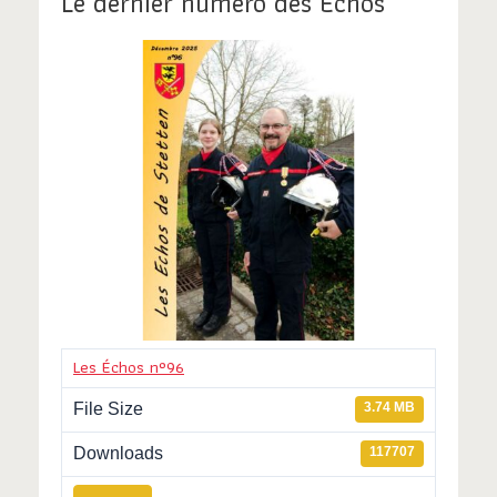
Le dernier numéro des Échos
o
n
s
Les Échos n°96
File Size
3.74 MB
Downloads
117707