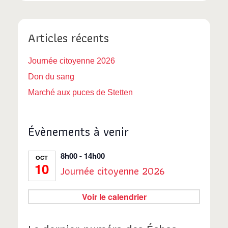
É
c
v
Articles récents
o
è
n
n
Journée citoyenne 2026
Don du sang
e
s
Marché aux puces de Stetten
m
u
e
l
Évènements à venir
n
t
t
8h00
-
14h00
OCT
10
Journée citoyenne 2026
a
t
Voir le calendrier
i