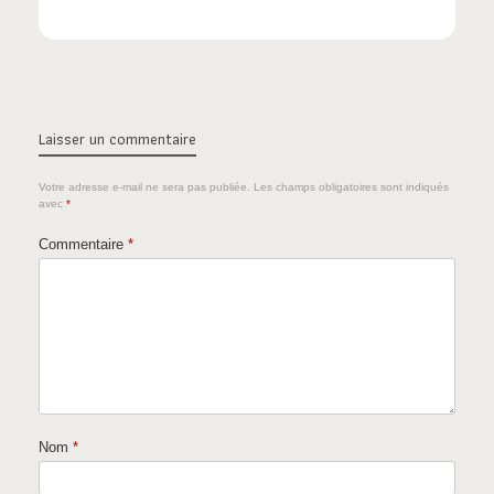
Laisser un commentaire
Votre adresse e-mail ne sera pas publiée.
Les champs obligatoires sont indiqués
avec
*
Commentaire
*
Nom
*