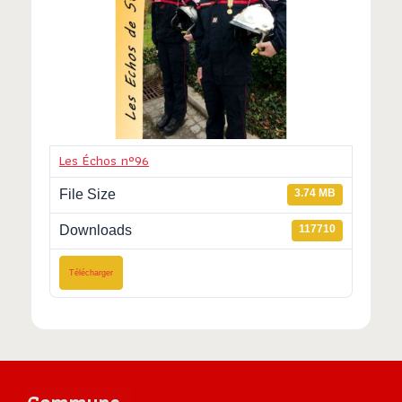
Les Échos n°96
File Size
3.74 MB
Downloads
117710
Télécharger