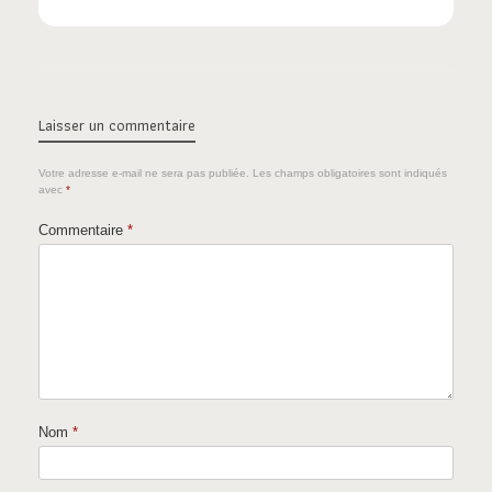
Laisser un commentaire
Votre adresse e-mail ne sera pas publiée.
Les champs obligatoires sont indiqués
avec
*
Commentaire
*
Nom
*