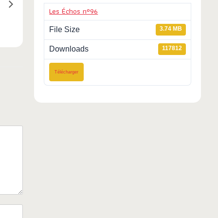
é
Les Échos n°96
File Size
3.74 MB
Downloads
117812
Télécharger