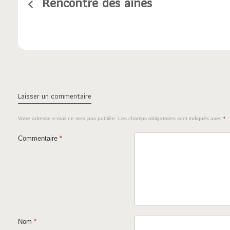
Rencontre des aînés
Laisser un commentaire
Votre adresse e-mail ne sera pas publiée.
Les champs obligatoires sont indiqués avec
*
Commentaire
*
Nom
*