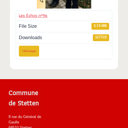
Les Échos n°96
File Size
3.74 MB
Downloads
117722
Télécharger
Commune
de Stetten
8 rue du Général de
Gaulle
68510 Stetten