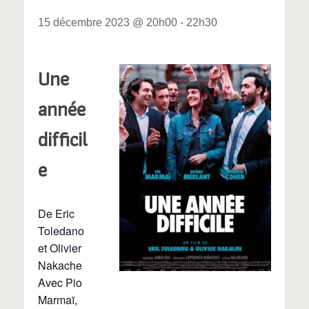
15 décembre 2023 @ 20h00
-
22h30
Une
année
difficil
e
De Eric
Toledano
et Olivier
Nakache
Avec Pio
Marmaï,