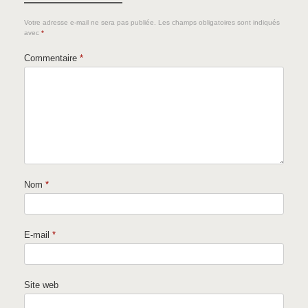
Votre adresse e-mail ne sera pas publiée.
Les champs obligatoires sont indiqués
avec
*
Commentaire
*
Nom
*
E-mail
*
Site web