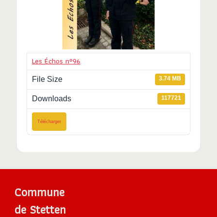
Les Échos n°96
File Size
3.74 MB
Downloads
117721
Télécharger
Commune
de Stetten