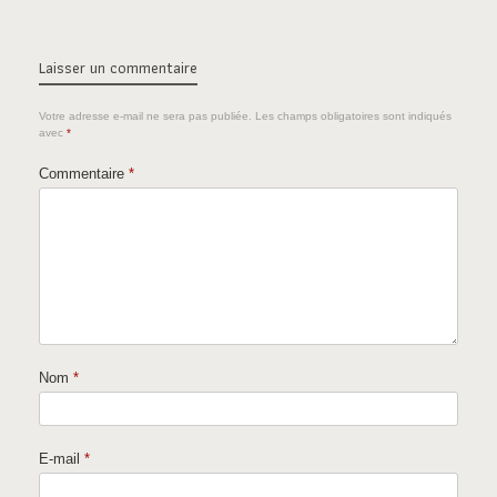
Laisser un commentaire
Votre adresse e-mail ne sera pas publiée.
Les champs obligatoires sont indiqués
avec
*
Commentaire
*
Nom
*
E-mail
*