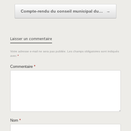
Compte-rendu du conseil municipal du…
→
Laisser un commentaire
Votre adresse e-mail ne sera pas publiée.
Les champs obligatoires sont indiqués
avec
*
Commentaire
*
Nom
*