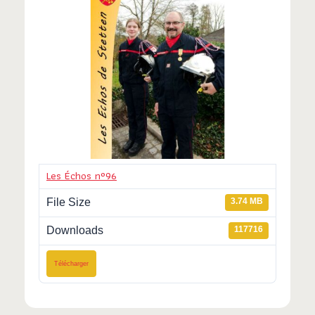
Les Échos n°96
File Size
3.74 MB
Downloads
117716
Télécharger