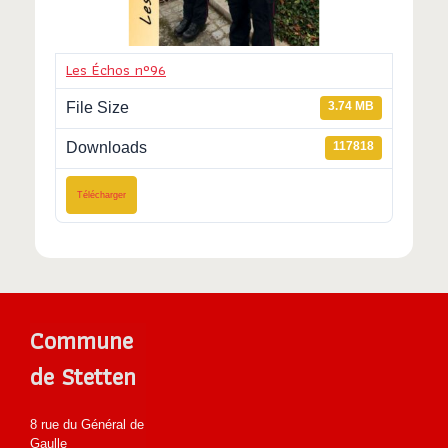
Les Échos n°96
File Size
3.74 MB
Downloads
117818
Télécharger
Commune
de Stetten
8 rue du Général de
Gaulle