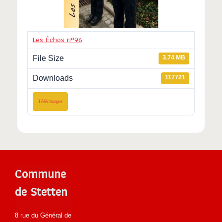
Les Échos n°96
File Size
3.74 MB
Downloads
117721
Télécharger
Commune
de Stetten
8 rue du Général de