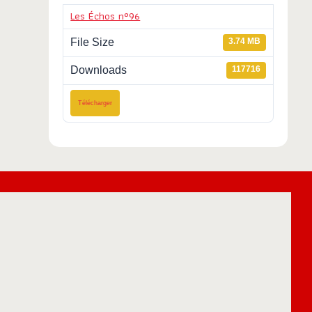
Les Échos n°96
File Size
3.74 MB
Downloads
117716
Télécharger