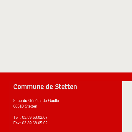
Commune de Stetten
8 rue du Général de Gaulle
68510 Stetten
Tél : 03.89.68.02.07
Fax: 03.89.68.05.02