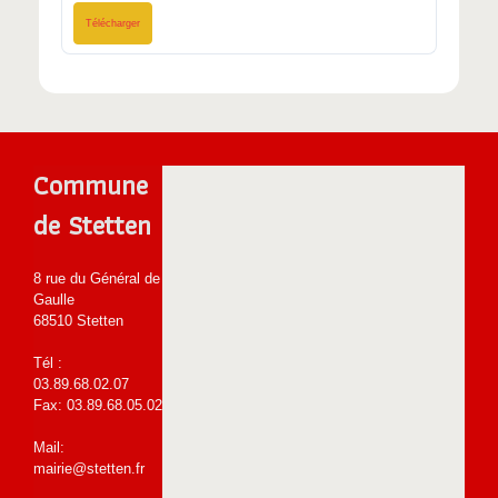
Télécharger
Commune
de Stetten
8 rue du Général de
Gaulle
68510 Stetten
Tél :
03.89.68.02.07
Fax: 03.89.68.05.02
Mail:
mairie@stetten.fr