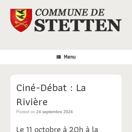
Skip
to
content
Menu
Ciné-Débat : La
Rivière
Posted on
24 septembre 2024
Le 11 octobre à 20h à la