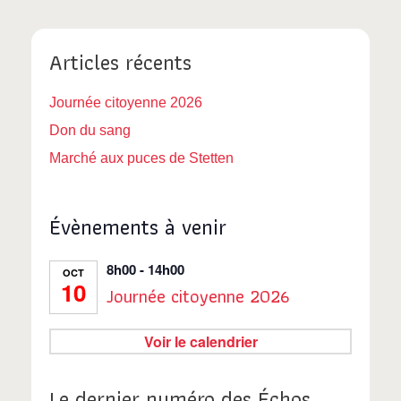
v
a
p
u
t
Articles récents
a
e
e
.
s
r
Journée citoyenne 2026
Don du sang
É
c
Marché aux puces de Stetten
v
o
è
Évènements à venir
n
n
e
s
8h00
-
14h00
OCT
10
m
Journée citoyenne 2026
u
e
l
Voir le calendrier
n
t
t
Le dernier numéro des Échos