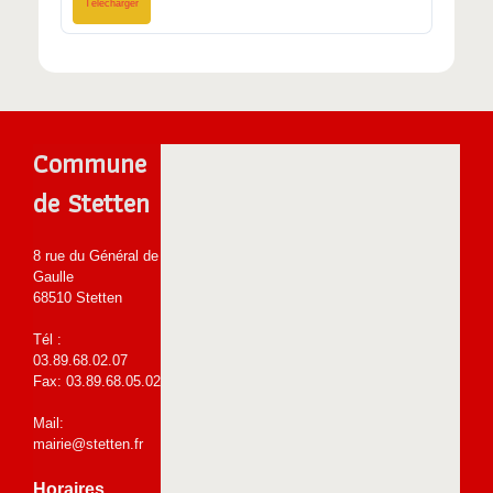
Télécharger
Commune
de Stetten
8 rue du Général de
Gaulle
68510 Stetten
Tél :
03.89.68.02.07
Fax: 03.89.68.05.02
Mail:
mairie@stetten.fr
Horaires