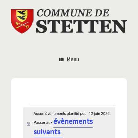
Skip
to
content
Menu
Aucun évènements planifié pour 12 juin 2026.
Évènements
évènements
Passer aux
N
for
suivants
o
.
t