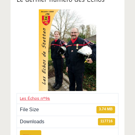
a
t
i
o
n
s
Les Échos n°96
File Size
3.74 MB
Downloads
117716