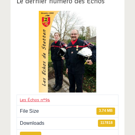
Le dernier numéro des Échos
o
n
s
Les Échos n°96
File Size
3.74 MB
Downloads
117818