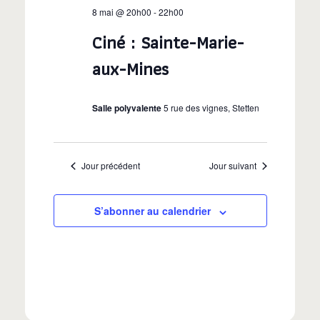
v
8
i
e
8 mai @ 20h00
-
22h00
i
c
g
mai
Ciné : Sainte-Marie-
t
g
a
2026
i
aux-Mines
o
t
a
n
i
Salle polyvalente
5 rue des vignes, Stetten
n
t
o
e
i
z
n
Jour précédent
Jour suivant
u
d
o
n
e
e
S’abonner au calendrier
n
d
v
a
p
u
t
a
e
e
.
s
r