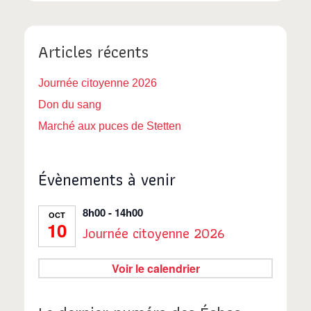
É
c
v
Articles récents
o
è
n
n
Journée citoyenne 2026
Don du sang
e
s
Marché aux puces de Stetten
m
u
e
l
Évènements à venir
n
t
t
8h00
-
14h00
OCT
10
Journée citoyenne 2026
a
t
Voir le calendrier
i