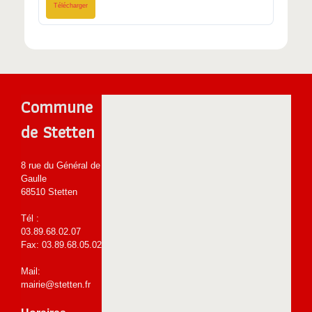
Télécharger
Commune
de Stetten
8 rue du Général de
Gaulle
68510 Stetten
Tél :
03.89.68.02.07
Fax: 03.89.68.05.02
Mail:
mairie@stetten.fr