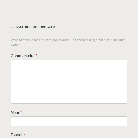
Laisser un commentaire
Votre adresse e-mail ne sera pas publiée.
Les champs obligatoires sont indiqués
avec
*
Commentaire
*
Nom
*
E-mail
*