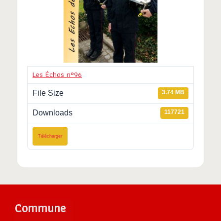
Les Échos n°96
File Size
3.74 MB
Downloads
117721
Télécharger
Commune