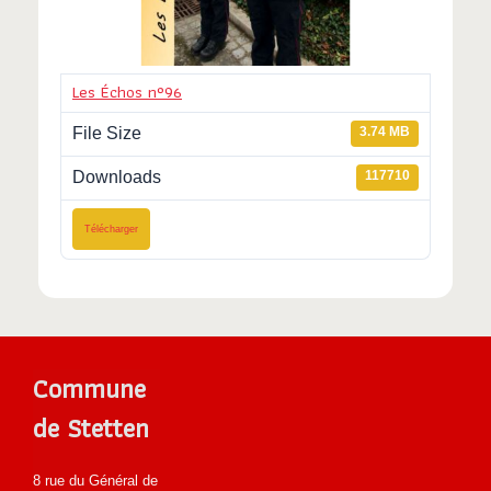
Les Échos n°96
File Size
3.74 MB
Downloads
117710
Télécharger
Commune
de Stetten
8 rue du Général de