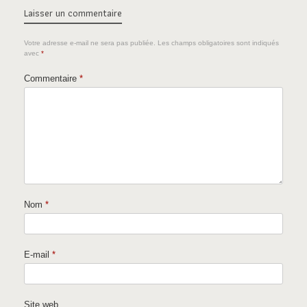
Laisser un commentaire
Votre adresse e-mail ne sera pas publiée.
Les champs obligatoires sont indiqués
avec
*
Commentaire
*
Nom
*
E-mail
*
Site web