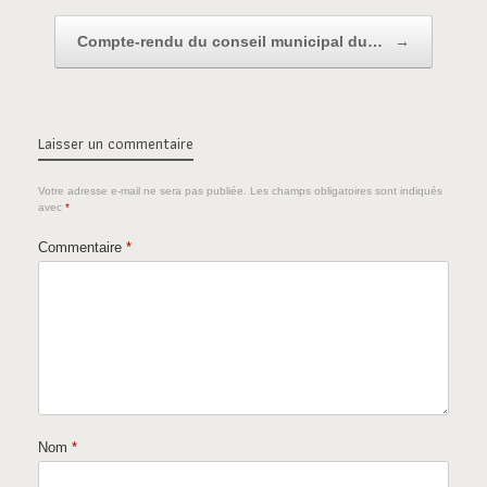
Compte-rendu du conseil municipal du…
→
Laisser un commentaire
Votre adresse e-mail ne sera pas publiée.
Les champs obligatoires sont indiqués
avec
*
Commentaire
*
Nom
*