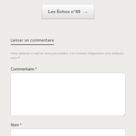
Les Échos n°89
→
Laisser un commentaire
Votre adresse e-mail ne sera pas publiée.
Les champs obligatoires sont indiqués
avec
*
Commentaire
*
Nom
*