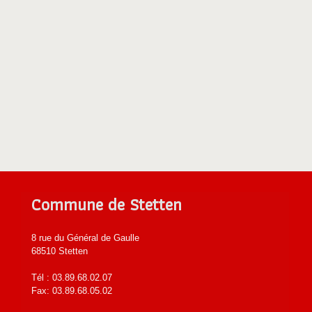
Commune de Stetten
8 rue du Général de Gaulle
68510 Stetten
Tél : 03.89.68.02.07
Fax: 03.89.68.05.02