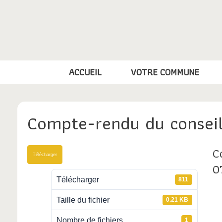
Skip
to
content
ACCUEIL
VOTRE COMMUNE
Compte-rendu du conseil
C
Télécharger
0
Télécharger
811
Taille du fichier
0.21 KB
Nombre de fichiers
1