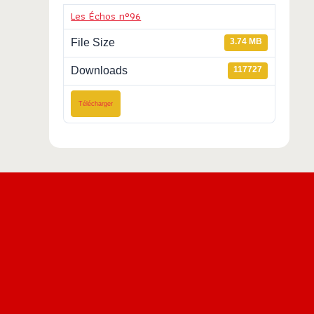
Les Échos n°96
File Size
3.74 MB
Downloads
117727
Télécharger