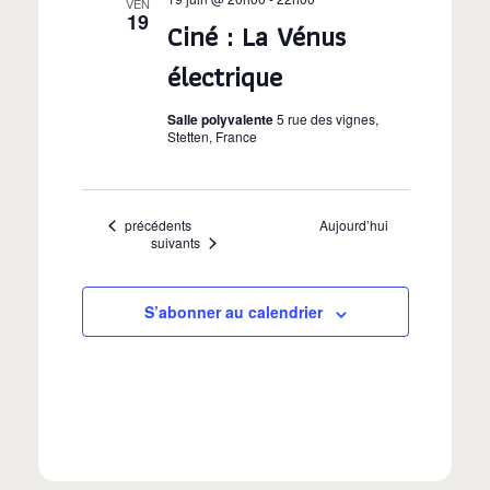
VEN
19
Ciné : La Vénus
électrique
Salle polyvalente
5 rue des vignes,
Stetten, France
Évènements
précédents
Aujourd’hui
Évènements
suivants
S’abonner au calendrier