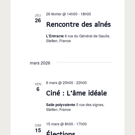
v
i
e
i
c
g
26 février @ 14h00
-
18h00
JEU
t
26
Rencontre des aînés
g
a
i
o
t
L'Entracte
6 rue du Général de Gaulle,
a
n
Stetten, France
i
n
t
o
e
mars 2026
i
z
n
u
d
o
n
6 mars @ 20h00
-
22h00
VEN
e
e
6
n
Ciné : L’âme idéale
d
v
a
p
Salle polyvalente
5 rue des vignes,
u
t
Stetten, France
a
e
e
.
15 mars @ 8h00
-
17h00
DIM
s
r
15
Élections