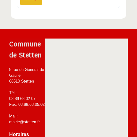
Commune
de Stetten
8 rue du Général de
Gaulle
68510 Stetten
Tél :
03.89.68.02.07
Fax: 03.89.68.05.02
Mail:
mairie@stetten.fr
Horaires