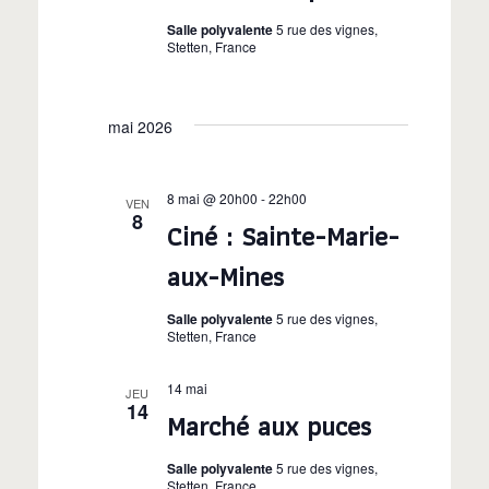
o
Salle polyvalente
5 rue des vignes,
Stetten, France
n
s
mai 2026
8 mai @ 20h00
-
22h00
VEN
8
Ciné : Sainte-Marie-
aux-Mines
Salle polyvalente
5 rue des vignes,
Stetten, France
14 mai
JEU
14
Marché aux puces
Salle polyvalente
5 rue des vignes,
Stetten, France