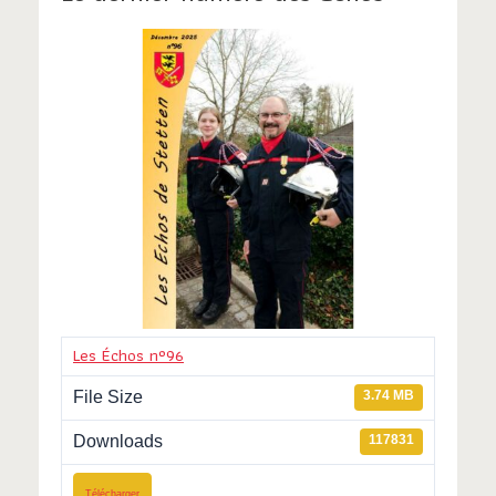
Les Échos n°96
File Size
3.74 MB
Downloads
117831
Télécharger