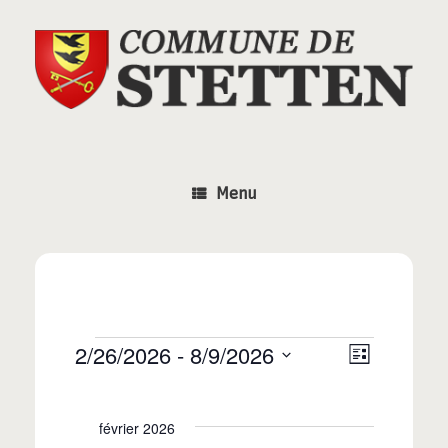
Skip
to
content
Menu
N
2/26/2026
 - 
8/9/2026
N
L
Évènements
i
S
a
a
s
é
t
v
février 2026
l
e