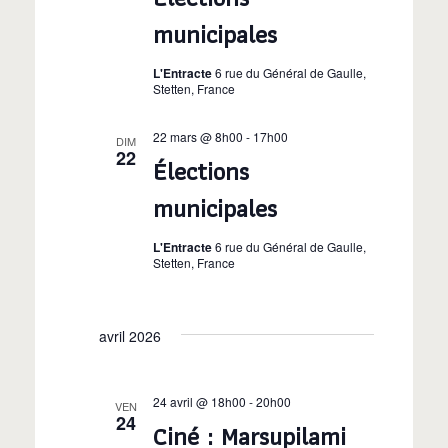
É
municipales
c
v
o
L'Entracte
6 rue du Général de Gaulle,
è
Stetten, France
n
n
22 mars @ 8h00
-
17h00
DIM
e
22
s
Élections
m
municipales
u
e
l
L'Entracte
6 rue du Général de Gaulle,
n
Stetten, France
t
t
a
avril 2026
t
24 avril @ 18h00
-
20h00
VEN
24
i
Ciné : Marsupilami