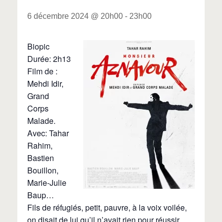
6 décembre 2024 @ 20h00
-
23h00
Biopic
Durée: 2h13
Film de :
Mehdi Idir,
Grand
Corps
Malade.
Avec: Tahar
Rahim,
Bastien
Bouillon,
Marie-Julie
Baup…
Fils de réfugiés, petit, pauvre, à la voix voilée,
on disait de lui qu’il n’avait rien pour réussir.